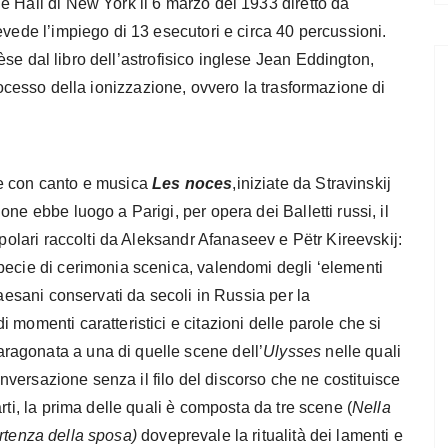
e Hall di New York il 6 marzo del 1933 diretto da
evede l’impiego di 13 esecutori e circa 40 percussioni.
èse dal libro dell’astrofisico inglese Jean Eddington,
rocesso della ionizzazione, ovvero la trasformazione di
se con canto e musica
Les noces
,iniziate da Stravinskij
ne ebbe luogo a Parigi, per opera dei Balletti russi, il
opolari raccolti da Aleksandr Afanaseev e Pëtr Kireevskij:
pecie di cerimonia scenica, valendomi degli ‘elementi
paesani conservati da secoli in Russia per la
 momenti caratteristici e citazioni delle parole che si
agonata a una di quelle scene dell’
Ulysses
nelle quali
conversazione senza il filo del discorso che ne costituisce
rti, la prima delle quali è composta da tre scene (
Nella
rtenza della sposa)
doveprevale la ritualità dei lamenti e