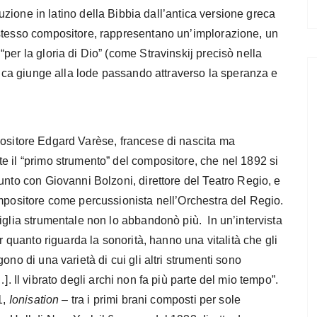
uzione in latino della Bibbia dall’antica versione greca
 stesso compositore, rappresentano un’implorazione, un
per la gloria di Dio” (come Stravinskij precisò nella
plica giunge alla lode passando attraverso la speranza e
positore Edgard Varèse, francese di nascita ma
e il “primo strumento” del compositore, che nel 1892 si
unto con Giovanni Bolzoni, direttore del Teatro Regio, e
ompositore come percussionista nell’Orchestra del Regio.
miglia strumentale non lo abbandonò più.
In un’intervista
r quanto riguarda la sonorità, hanno una vitalità che gli
ono di una varietà di cui gli altri strumenti sono
…]. Il vibrato degli archi non fa più parte del mio tempo”.
1,
Ionisation
– tra i primi brani composti per sole