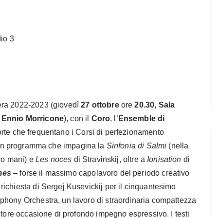
dio 3
era 2022-2023 (giovedì
27 ottobre
ore
20.30, Sala
a Ennio Morricone
), con il
Coro
, l’
Ensemble di
rte che frequentano i Corsi di perfezionamento
n programma che impagina la
Sinfonia di Salmi
(nella
tro mani) e
Les noces
di Stravinskij, oltre a
Ionisation
di
mes
– forse il massimo capolavoro del periodo creativo
ichiesta di Sergej Kusevickij per il cinquantesimo
phony Orchestra, un lavoro di straordinaria compattezza
itore occasione di profondo impegno espressivo. I testi