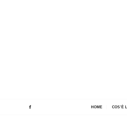
HOME
COS’È 