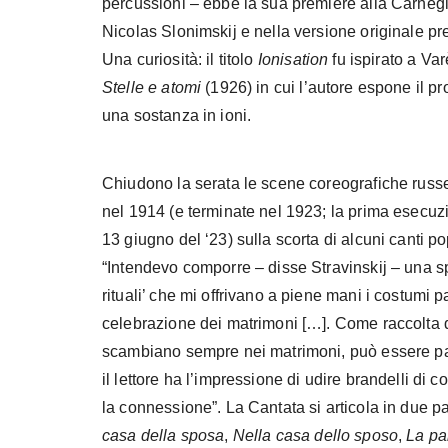
percussioni – ebbe la sua première alla Carnegi
Nicolas Slonimskij e nella versione originale pr
Una curiosità: il titolo
Ionisation
fu ispirato a Var
Stelle e atomi
(1926) in cui l’autore espone il p
una sostanza in ioni.
Chiudono la serata le scene coreografiche rus
nel 1914 (e terminate nel 1923; la prima esecuzio
13 giugno del ‘23) sulla scorta di alcuni canti p
“Intendevo comporre – disse Stravinskij – una s
rituali’ che mi offrivano a piene mani i costumi 
celebrazione dei matrimoni […]. Come raccolta di
scambiano sempre nei matrimoni, può essere par
il lettore ha l’impressione di udire brandelli di 
la connessione”. La Cantata si articola in due pa
casa della sposa
,
Nella casa dello sposo
,
La pa