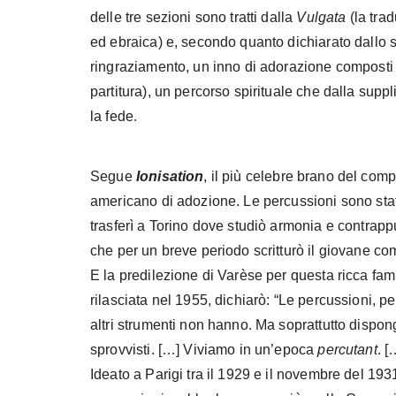
delle tre sezioni sono tratti dalla
Vulgata
(la trad
ed ebraica) e, secondo quanto dichiarato dallo
ringraziamento, un inno di adorazione composti “
partitura), un percorso spirituale che dalla sup
la fede.
Segue
Ionisation
, il più celebre brano del com
americano di adozione. Le percussioni sono stat
trasferì a Torino dove studiò armonia e contrapp
che per un breve periodo scritturò il giovane c
E la predilezione di Varèse per questa ricca fa
rilasciata nel 1955, dichiarò: “Le percussioni, pe
altri strumenti non hanno. Ma soprattutto dispong
sprovvisti. […] Viviamo in un’epoca
percutant
. [
Ideato a Parigi tra il 1929 e il novembre del 193