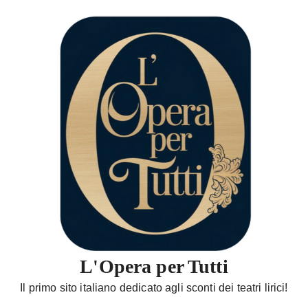
S
a
l
t
a
a
l
c
o
n
t
e
n
u
t
L'Opera per Tutti
o
Il primo sito italiano dedicato agli sconti dei teatri lirici!