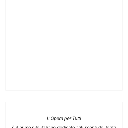
L’Opera per Tutti
è il primo sito italiano dedicato agli sconti dei teatri