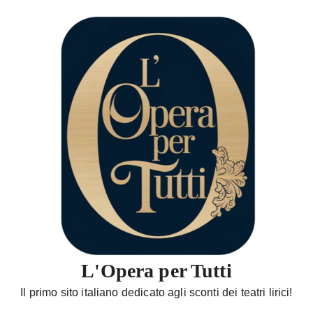
S
a
l
t
a
a
l
c
o
n
t
e
n
u
t
L'Opera per Tutti
o
Il primo sito italiano dedicato agli sconti dei teatri lirici!