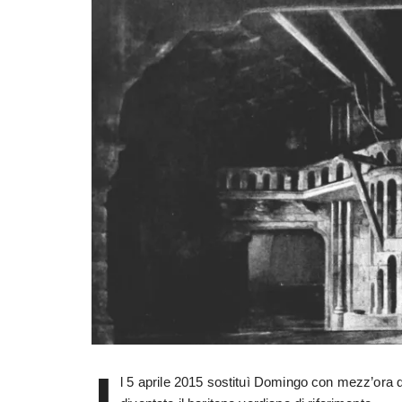
I
l 5 aprile 2015 sostituì Domingo con mezz’ora di