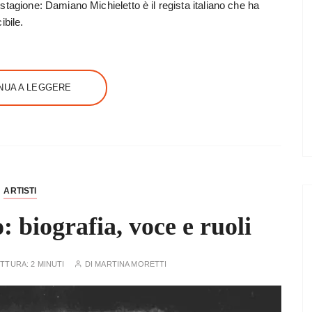
tagione: Damiano Michieletto è il regista italiano che ha
ibile.
NUA A LEGGERE
ARTISTI
: biografia, voce e ruoli
ETTURA:
2 MINUTI
DI
MARTINA MORETTI