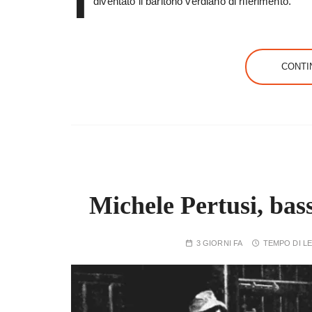
diventato il baritono verdiano di riferimento.
CONTI
Michele Pertusi, bass
3 GIORNI FA
TEMPO DI L