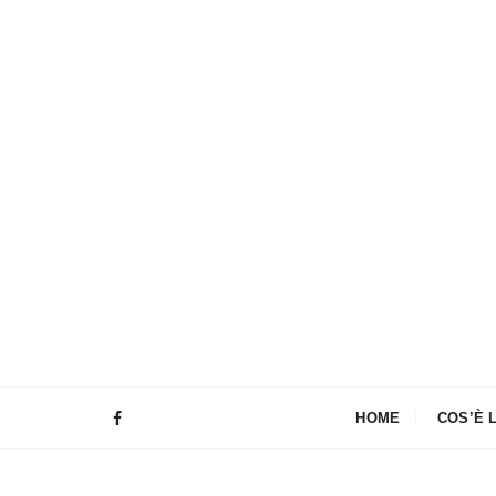
HOME
COS’È 