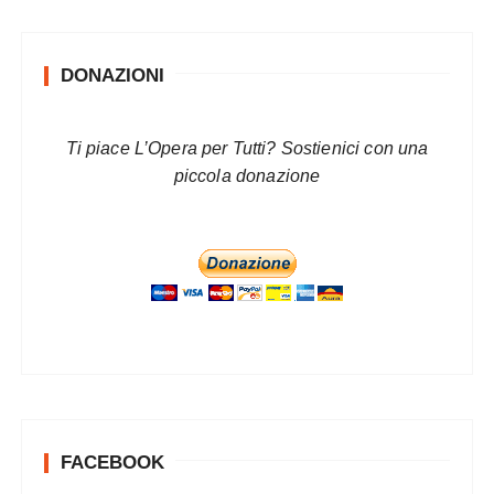
g
i
DONAZIONI
n
a
z
Ti piace L’Opera per Tutti? Sostienici con una
piccola donazione
i
o
n
e
d
e
g
l
i
FACEBOOK