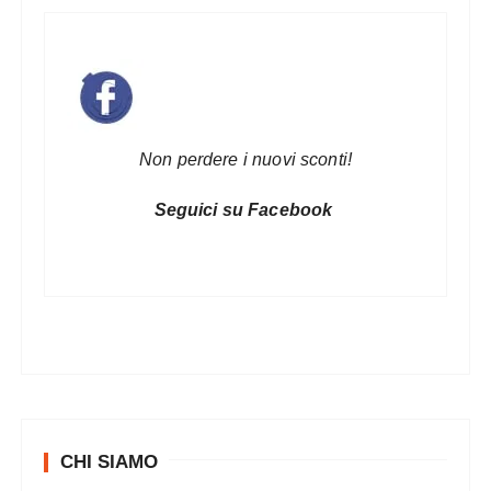
a
r
t
i
c
Non perdere i nuovi sconti!
o
l
Seguici su Facebook
i
CHI SIAMO