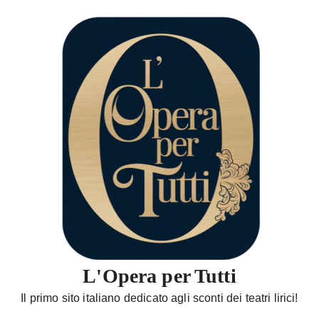
S
a
l
t
a
a
l
c
o
n
t
e
n
u
t
L'Opera per Tutti
o
Il primo sito italiano dedicato agli sconti dei teatri lirici!