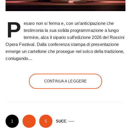
P
esaro non si ferma e, con un’anticipazione che
testimonia la sua solida programmazione a lungo
termine, alza il sipario sull’edizione 2026 del Rossini
Opera Festival. Dalla conferenza stampa di presentazione
emerge un cartellone che prosegue nel solco della tradizione,
coniugando…
CONTINUA A LEGGERE
P
1
…
5
SUCC
a