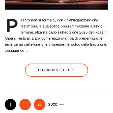
P
esaro non si ferma e, con un’anticipazione che
testimonia la sua solida programmazione a lungo
termine, alza il sipario sull’edizione 2026 del Rossini
Opera Festival. Dalla conferenza stampa di presentazione
emerge un cartellone che prosegue nel solco della tradizione,
coniugando…
CONTINUA A LEGGERE
P
1
…
25
SUCC
a