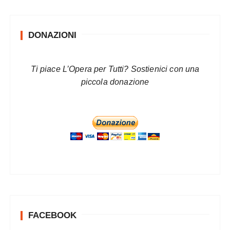
g
i
DONAZIONI
n
a
z
Ti piace L’Opera per Tutti? Sostienici con una
piccola donazione
i
o
n
e
d
e
g
l
i
FACEBOOK