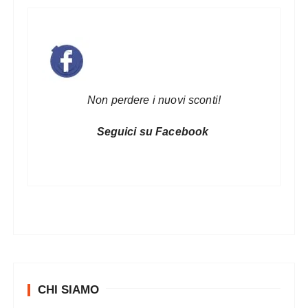
a
r
t
i
c
Non perdere i nuovi sconti!
o
l
Seguici su Facebook
i
CHI SIAMO