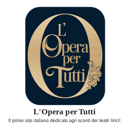
S
a
l
t
a
a
l
c
o
n
t
e
n
u
t
L'Opera per Tutti
o
Il primo sito italiano dedicato agli sconti dei teatri lirici!