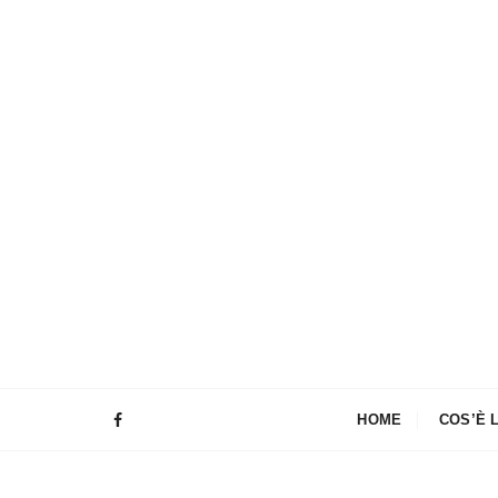
HOME
COS’È 