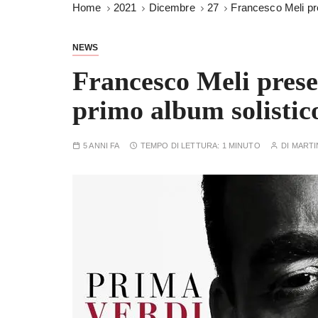
Home
2021
Dicembre
27
Francesco Meli pr
NEWS
Francesco Meli prese
primo album solistic
5 ANNI FA
TEMPO DI LETTURA:
1 MINUTO
DI
MARTI