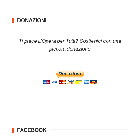
g
i
DONAZIONI
n
a
z
Ti piace L’Opera per Tutti? Sostienici con una
piccola donazione
i
o
n
e
d
e
g
l
i
FACEBOOK
a