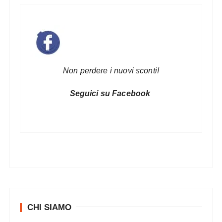
r
t
i
c
Non perdere i nuovi sconti!
o
l
Seguici su Facebook
i
CHI SIAMO