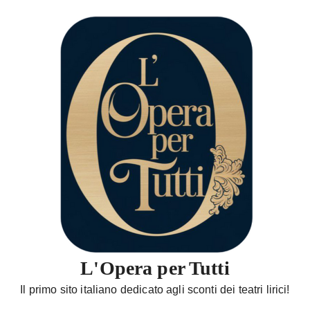
S
a
l
t
a
a
l
c
o
n
t
e
n
u
t
L'Opera per Tutti
o
Il primo sito italiano dedicato agli sconti dei teatri lirici!