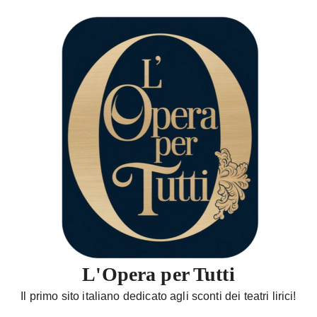
S
a
l
t
a
a
l
c
o
n
t
e
n
u
t
L'Opera per Tutti
o
Il primo sito italiano dedicato agli sconti dei teatri lirici!