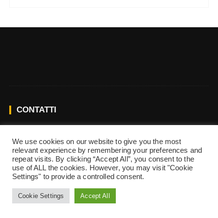
CONTATTI
Per mettersi in contatto con la redazione de L’Opera per
We use cookies on our website to give you the most
relevant experience by remembering your preferences and
tutti:
redazione@operapertutti.it
repeat visits. By clicking “Accept All”, you consent to the
use of ALL the cookies. However, you may visit "Cookie
Settings" to provide a controlled consent.
CONTATTI
Cookie Settings
Accept All
Per contattare L’Opera per Tutti scrivi a