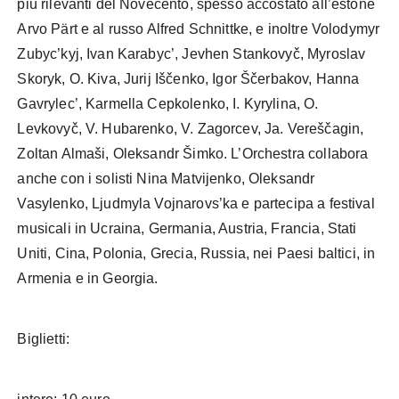
più rilevanti del Novecento, spesso accostato all’estone
Arvo Pärt e al russo Alfred Schnittke, e inoltre Volodymyr
Zubyc’kyj, Ivan Karabyc’, Jevhen Stankovyč, Myroslav
Skoryk, O. Kiva, Jurij Iščenko, Igor Ščerbakov, Hanna
Gavrylec’, Karmella Cepkolenko, I. Kyrylina, O.
Levkovyč, V. Hubarenko, V. Zagorcev, Ja. Vereščagin,
Zoltan Almaši, Oleksandr Šimko. L’Orchestra collabora
anche con i solisti Nina Matvijenko, Oleksandr
Vasylenko, Ljudmyla Vojnarovs’ka e partecipa a festival
musicali in Ucraina, Germania, Austria, Francia, Stati
Uniti, Cina, Polonia, Grecia, Russia, nei Paesi baltici, in
Armenia e in Georgia.
Biglietti: