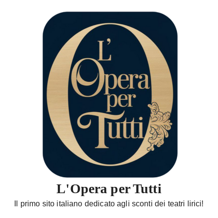
S
a
l
t
a
a
l
c
o
n
t
e
n
u
t
L'Opera per Tutti
o
Il primo sito italiano dedicato agli sconti dei teatri lirici!