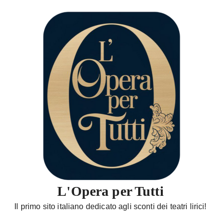
S
a
l
t
a
a
l
c
o
n
t
e
n
u
t
L'Opera per Tutti
o
Il primo sito italiano dedicato agli sconti dei teatri lirici!