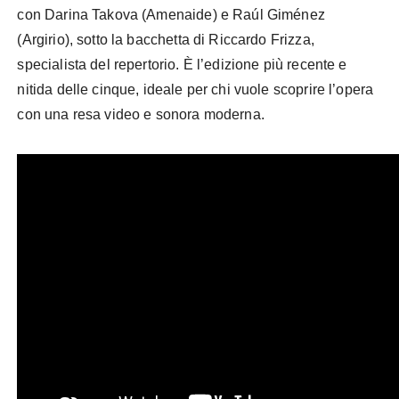
con Darina Takova (Amenaide) e Raúl Giménez
(Argirio), sotto la bacchetta di Riccardo Frizza,
specialista del repertorio. È l’edizione più recente e
nitida delle cinque, ideale per chi vuole scoprire l’opera
con una resa video e sonora moderna.