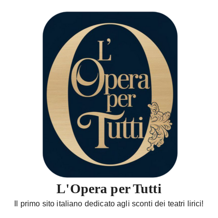
S
a
l
t
a
a
l
c
o
n
t
e
n
u
t
L'Opera per Tutti
o
Il primo sito italiano dedicato agli sconti dei teatri lirici!