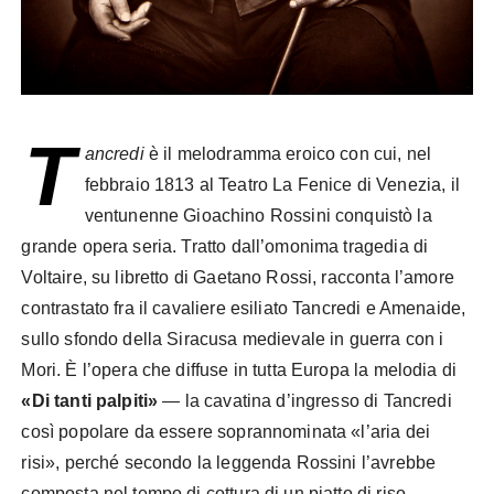
T
ancredi
è il melodramma eroico con cui, nel
febbraio 1813 al Teatro La Fenice di Venezia, il
ventunenne Gioachino Rossini conquistò la
grande opera seria. Tratto dall’omonima tragedia di
Voltaire, su libretto di Gaetano Rossi, racconta l’amore
contrastato fra il cavaliere esiliato Tancredi e Amenaide,
sullo sfondo della Siracusa medievale in guerra con i
Mori. È l’opera che diffuse in tutta Europa la melodia di
«Di tanti palpiti»
— la cavatina d’ingresso di Tancredi
così popolare da essere soprannominata «l’aria dei
risi», perché secondo la leggenda Rossini l’avrebbe
composta nel tempo di cottura di un piatto di riso.