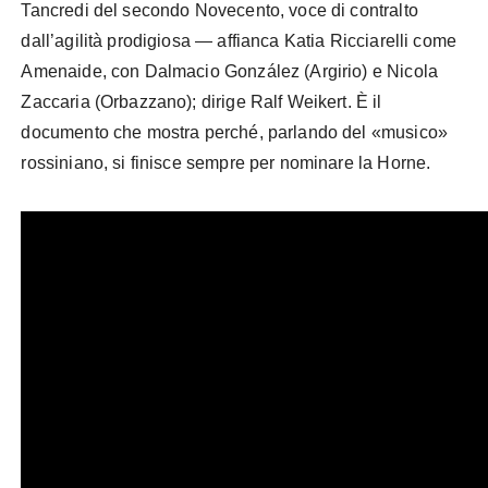
Tancredi del secondo Novecento, voce di contralto
dall’agilità prodigiosa — affianca Katia Ricciarelli come
Amenaide, con Dalmacio González (Argirio) e Nicola
Zaccaria (Orbazzano); dirige Ralf Weikert. È il
documento che mostra perché, parlando del «musico»
rossiniano, si finisce sempre per nominare la Horne.