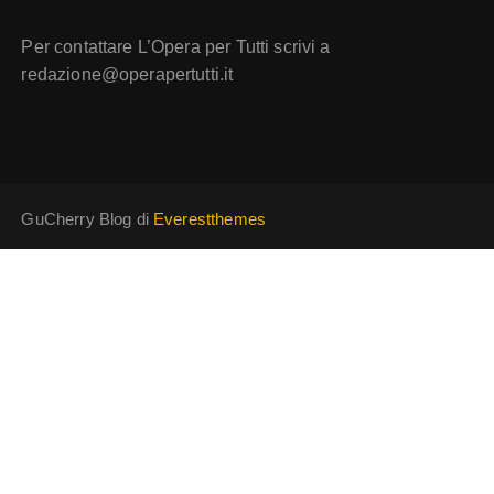
Per contattare L’Opera per Tutti scrivi a
redazione@operapertutti.it
GuCherry Blog di
Everestthemes