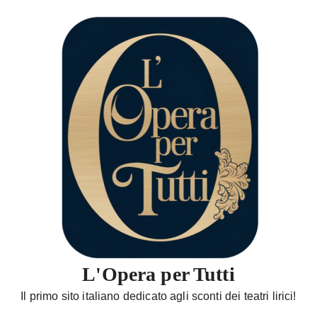
S
a
l
t
a
a
l
c
o
n
t
e
n
u
t
L'Opera per Tutti
o
Il primo sito italiano dedicato agli sconti dei teatri lirici!