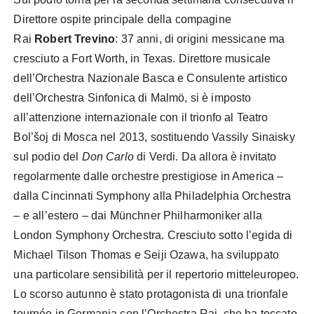
Direttore ospite principale della compagine
Rai
Robert Trevino
: 37 anni, di origini messicane ma
cresciuto a Fort Worth, in Texas. Direttore musicale
dell’Orchestra Nazionale Basca e Consulente artistico
dell’Orchestra Sinfonica di Malmö, si è imposto
all’attenzione internazionale con il trionfo al Teatro
Bol’šoj di Mosca nel 2013, sostituendo Vassily Sinaisky
sul podio del
Don Carlo
di Verdi. Da allora è invitato
regolarmente dalle orchestre prestigiose in America –
dalla Cincinnati Symphony alla Philadelphia Orchestra
– e all’estero – dai Münchner Philharmoniker alla
London Symphony Orchestra. Cresciuto sotto l’egida di
Michael Tilson Thomas e Seiji Ozawa, ha sviluppato
una particolare sensibilità per il repertorio mitteleuropeo.
Lo scorso autunno è stato protagonista di una trionfale
tournée in Germania con l’Orchestra Rai, che ha toccato