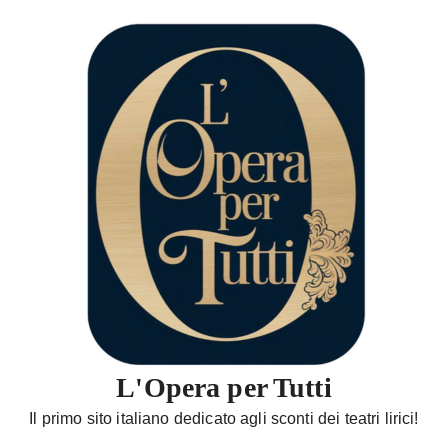
S
a
l
t
a
a
l
c
o
n
t
e
n
u
t
L'Opera per Tutti
o
Il primo sito italiano dedicato agli sconti dei teatri lirici!