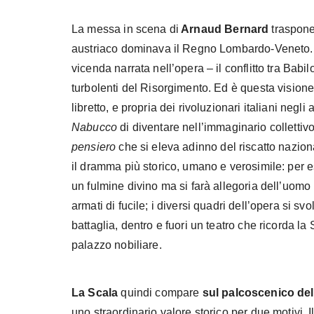
La messa in scena di
Arnaud Bernard
traspone 
austriaco dominava il Regno Lombardo-Veneto. Qu
vicenda narrata nell’opera – il conflitto tra Babi
turbolenti del Risorgimento. Ed è questa visio
libretto, e propria dei rivoluzionari italiani ne
Nabucco
di diventare nell’immaginario collettivo 
pensiero
che si eleva adinno del riscatto nazio
il dramma più storico, umano e verosimile: per 
un fulmine divino ma si farà allegoria dell’uomo p
armati di fucile; i diversi quadri dell’opera si svo
battaglia, dentro e fuori un teatro che ricorda la
palazzo nobiliare.
La Scala
quindi compare
sul palcoscenico del
uno straordinario valore storico per due motivi.