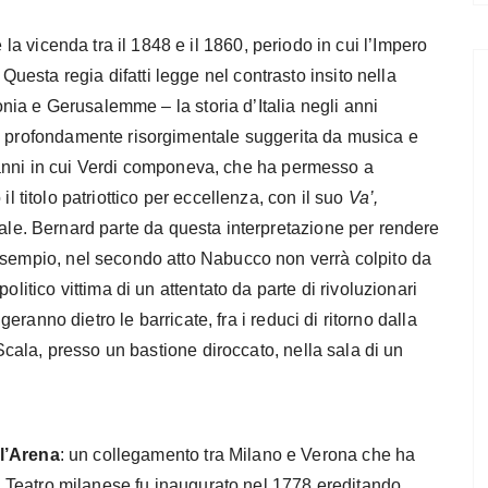
la vicenda tra il 1848 e il 1860, periodo in cui l’Impero
esta regia difatti legge nel contrasto insito nella
lonia e Gerusalemme – la storia d’Italia negli anni
ne profondamente risorgimentale suggerita da musica e
gli anni in cui Verdi componeva, che ha permesso a
il titolo patriottico per eccellenza, con il suo
Va’,
nale. Bernard parte da questa interpretazione per rendere
esempio, nel secondo atto Nabucco non verrà colpito da
olitico vittima di un attentato da parte di rivoluzionari
lgeranno dietro le barricate, fra i reduci di ritorno dalla
 Scala, presso un bastione diroccato, nella sala di un
l’Arena
: un collegamento tra Milano e Verona che ha
 Il Teatro milanese fu inaugurato nel 1778 ereditando