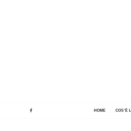
HOME
COS’È 