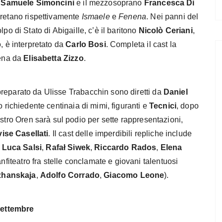
e
Samuele Simoncini
e il mezzosoprano
Francesca Di
pretano rispettivamente
Ismaele
e
Fenena
. Nei panni del
lpo di Stato di Abigaille, c’è il baritono
Nicolò Ceriani
,
o, è interpretato da
Carlo Bosi
. Completa il cast la
cena da
Elisabetta Zizzo
.
reparato da Ulisse Trabacchin sono diretti da
Daniel
o richiedente centinaia di mimi, figuranti e
Tecnici
, dopo
estro Oren sarà sul podio per sette rappresentazioni,
vise Casellati
. Il cast delle imperdibili repliche include
,
Luca
Salsi
,
Rafał Siwek
,
Riccardo
Rados
,
Elena
anfiteatro fra stelle conclamate e giovani talentuosi
zhanskaja
,
Adolfo
Corrado
,
Giacomo
Leone
).
 settembre