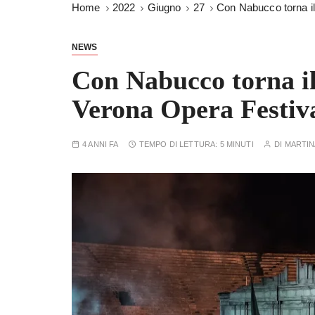
Home
2022
Giugno
27
Con Nabucco torna il
NEWS
Con Nabucco torna il
Verona Opera Festiv
4 ANNI FA
TEMPO DI LETTURA:
5 MINUTI
DI
MARTIN