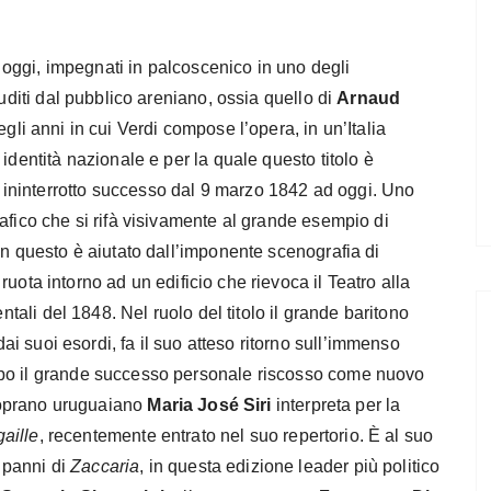
di oggi, impegnati in palcoscenico in uno degli
auditi dal pubblico areniano, ossia quello di
Arnaud
egli anni in cui Verdi compose l’opera, in un’Italia
identità nazionale e per la quale questo titolo è
ininterrotto successo dal 9 marzo 1842 ad oggi. Uno
afico che si rifà visivamente al grande esempio di
 In questo è aiutato dall’imponente scenografia di
 ruota intorno ad un edificio che rievoca il Teatro alla
ntali del 1848. Nel ruolo del titolo il grande baritono
dai suoi esordi, fa il suo atteso ritorno sull’immenso
opo il grande successo personale riscosso come nuovo
 soprano uruguaiano
Maria José Siri
interpreta per la
aille
, recentemente entrato nel suo repertorio. È al suo
 panni di
Zaccaria
, in questa edizione leader più politico