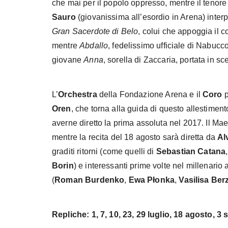
che mai per il popolo oppresso, mentre il tenor
Sauro
(giovanissima all’esordio in Arena) inter
Gran Sacerdote di Belo
, colui che appoggia il co
mentre
Abdallo
, fedelissimo ufficiale di Nabucc
giovane
Anna
, sorella di Zaccaria, portata in s
L’
Orchestra
della Fondazione Arena e il
Coro
p
Oren
, che torna alla guida di questo allestiment
averne diretto la prima assoluta nel 2017. Il Ma
mentre la recita del 18 agosto sarà diretta da
Al
graditi ritorni (come quelli di
Sebastian
Catana
Borin
) e interessanti prime volte nel millenario 
(
Roman
Burdenko
,
Ewa
Płonka
,
Vasilisa
Ber
Repliche: 1, 7, 10, 23, 29 luglio, 18 agosto, 3