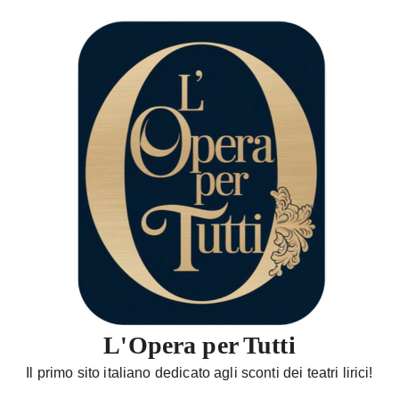
S
a
l
t
a
a
l
c
o
n
t
e
n
u
t
L'Opera per Tutti
o
Il primo sito italiano dedicato agli sconti dei teatri lirici!