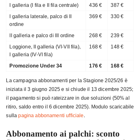
I galleria (I fila e II fila centrale)
436 €
387 €
I galleria laterale, palco di II
369 €
330 €
ordine
II galleria e palco di III ordine
268 €
239 €
Loggione, II galleria (VI-VII fila),
168 €
148 €
I galleria (IV-VI fila)
Promozione Under 34
176 €
168 €
La campagna abbonamenti per la Stagione 2025/26 è
iniziata il 3 giugno 2025 e si chiude il 13 dicembre 2025;
il pagamento si può rateizzare in due soluzioni (50% al
ritiro, saldo entro il 6 dicembre 2025). Modulo scaricabile
sulla
pagina abbonamenti ufficiale
.
Abbonamento ai palchi: sconto