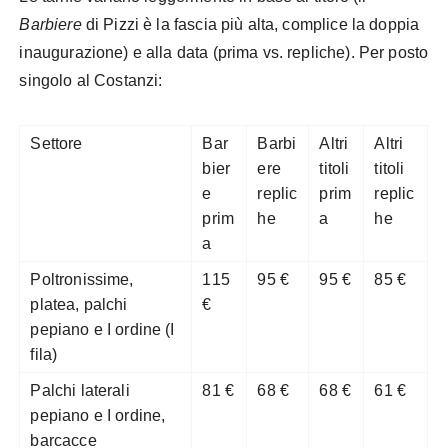
Barbiere
di Pizzi è la fascia più alta, complice la doppia
inaugurazione) e alla data (prima vs. repliche). Per posto
singolo al Costanzi:
Settore
Bar
Barbi
Altri
Altri
bier
ere
titoli
titoli
e
replic
prim
replic
prim
he
a
he
a
Poltronissime,
115
95 €
95 €
85 €
platea, palchi
€
pepiano e I ordine (I
fila)
Palchi laterali
81 €
68 €
68 €
61 €
pepiano e I ordine,
barcacce