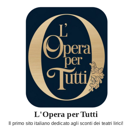
S
a
l
t
a
a
l
c
o
n
t
e
n
u
t
L'Opera per Tutti
o
Il primo sito italiano dedicato agli sconti dei teatri lirici!