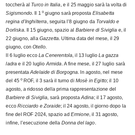
toccherà al
Turco in Italia
, e il 25 maggio sarà la volta di
o
Sigismondo
. Il 1
giugno sarà proposta
Elisabetta
regina d’Inghilterra
, seguita l’8 giugno da
Torvaldo e
Dorliska
. Il 15 giugno, spazio al
Barbiere di Siviglia
e, il
22 giugno, alla
Gazzetta
. Ultima data del mese, il 29
giugno, con
Otello
.
Il 6 luglio ecco
La Cenerentola
, il 13 luglio
La gazza
ladra
e il 20 luglio
Armida
. A fine mese, il 27 luglio sarà
presentata
Adelaide di Borgogna
. In agosto, nel mese
o
del 45
ROF, il 3 sarà il turno di
Mosè in Egitto
; il 10
agosto, a ridosso della prima rappresentazione del
Barbiere di Siviglia
, sarà proposta
Adina
; il 17 agosto,
ecco
Ricciardo e Zoraide
; il 24 agosto, il giorno dopo la
fine del ROF 2024, spazio ad
Ermione
, il 31 agosto,
infine, l’esecuzione della
Donna del lago
.