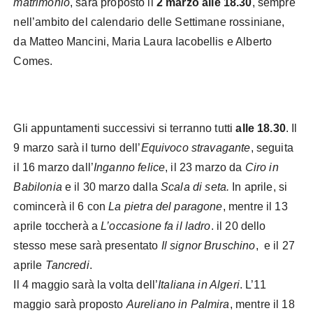
matrimonio
, sarà proposto il
2 marzo alle 18.30
, sempre
nell’ambito del calendario delle Settimane rossiniane,
da Matteo Mancini, Maria Laura Iacobellis e Alberto
Comes.
Gli appuntamenti successivi si terranno tutti
alle 18.30
. Il
9 marzo sarà il turno dell’
Equivoco stravagante
, seguita
il 16 marzo dall’
Inganno felice
, il 23 marzo da
Ciro in
Babilonia
e il 30 marzo dalla
Scala di seta.
In aprile, si
comincerà il 6 con
La pietra del paragone
, mentre il 13
aprile toccherà a
L’occasione fa il ladro
. il 20 dello
stesso mese sarà presentato
Il signor Bruschino
, e il 27
aprile
Tancredi
.
Il 4 maggio sarà la volta dell’
Italiana in Algeri
. L’11
maggio sarà proposto
Aureliano in Palmira
, mentre il 18