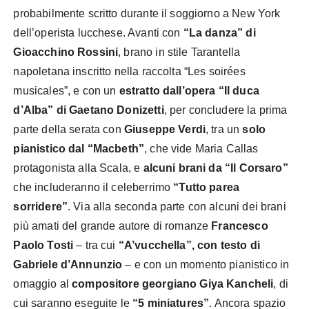
probabilmente scritto durante il soggiorno a New York
dell’operista lucchese. Avanti con
“La danza” di
Gioacchino Rossini
, brano in stile Tarantella
napoletana inscritto nella raccolta “Les soirées
musicales”, e con un
estratto dall’opera “Il duca
d’Alba” di Gaetano Donizetti
, per concludere la prima
parte della serata con
Giuseppe Verdi
, tra un
solo
pianistico dal “Macbeth”
, che vide Maria Callas
protagonista alla Scala, e
alcuni brani da “Il Corsaro”
che includeranno il celeberrimo
“Tutto parea
sorridere”
. Via alla seconda parte con alcuni dei brani
più amati del grande autore di romanze
Francesco
Paolo Tosti
– tra cui
“A’vucchella”, con testo di
Gabriele d’Annunzio
– e con un momento pianistico in
omaggio al
compositore georgiano Giya Kancheli
, di
cui saranno eseguite le
“5 miniatures”
. Ancora spazio