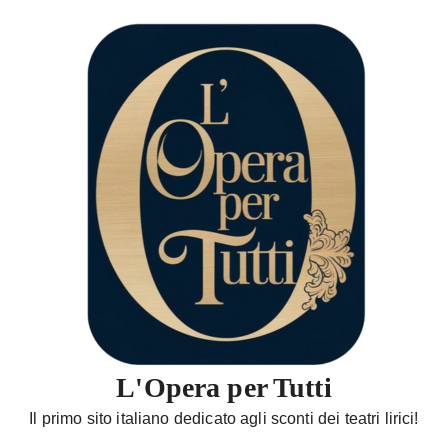
S
a
l
t
a
a
l
c
o
n
t
e
n
u
t
L'Opera per Tutti
o
Il primo sito italiano dedicato agli sconti dei teatri lirici!