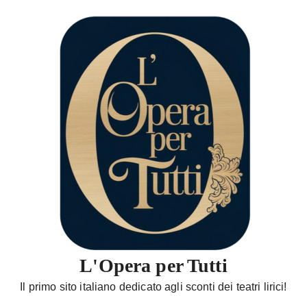
S
a
l
t
a
a
l
c
o
n
t
e
n
u
t
L'Opera per Tutti
o
Il primo sito italiano dedicato agli sconti dei teatri lirici!