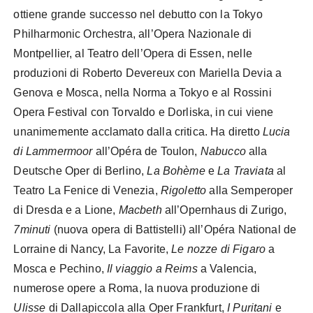
ottiene grande successo nel debutto con la Tokyo
Philharmonic Orchestra, all’Opera Nazionale di
Montpellier, al Teatro dell’Opera di Essen, nelle
produzioni di Roberto Devereux con Mariella Devia a
Genova e Mosca, nella Norma a Tokyo e al Rossini
Opera Festival con Torvaldo e Dorliska, in cui viene
unanimemente acclamato dalla critica. Ha diretto
Lucia
di Lammermoor
all’Opéra de Toulon,
Nabucco
alla
Deutsche Oper di Berlino,
La Bohème
e
La Traviata
al
Teatro La Fenice di Venezia,
Rigoletto
alla Semperoper
di Dresda e a Lione,
Macbeth
all’Opernhaus di Zurigo,
7minuti
(nuova opera di Battistelli) all’Opéra National de
Lorraine di Nancy, La Favorite,
Le nozze di Figaro
a
Mosca e Pechino,
Il viaggio a Reims
a Valencia,
numerose opere a Roma, la nuova produzione di
Ulisse
di Dallapiccola alla Oper Frankfurt,
I Puritani
e