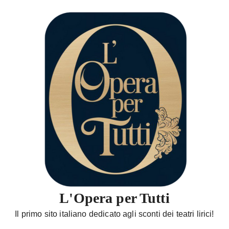
S
a
l
t
a
a
l
c
o
n
t
e
n
u
t
L'Opera per Tutti
o
Il primo sito italiano dedicato agli sconti dei teatri lirici!