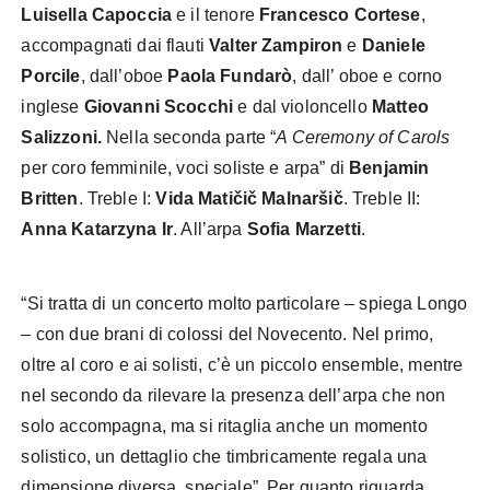
Luisella Capoccia
e il tenore
Francesco Cortese
,
accompagnati dai flauti
Valter Zampiron
e
Daniele
Porcile
, dall’oboe
Paola Fundarò
, dall’ oboe e corno
inglese
Giovanni Scocchi
e dal violoncello
Matteo
Salizzoni.
Nella seconda parte “
A Ceremony of Carols
per coro femminile, voci soliste e arpa” di
Benjamin
Britten
. Treble I:
Vida Matičič Malnaršič
. Treble II:
Anna Katarzyna
Ir
. All’arpa
Sofia Marzetti
.
“Si tratta di un concerto molto particolare – spiega Longo
– con due brani di colossi del Novecento. Nel primo,
oltre al coro e ai solisti, c’è un piccolo ensemble, mentre
nel secondo da rilevare la presenza dell’arpa che non
solo accompagna, ma si ritaglia anche un momento
solistico, un dettaglio che timbricamente regala una
dimensione diversa, speciale”. Per quanto riguarda