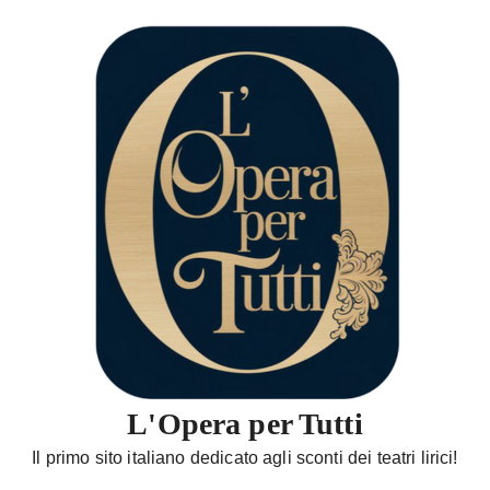
S
a
l
t
a
a
l
c
o
n
t
e
n
u
t
L'Opera per Tutti
o
Il primo sito italiano dedicato agli sconti dei teatri lirici!