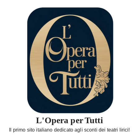
S
a
l
t
a
a
l
c
o
n
t
e
n
u
t
L'Opera per Tutti
o
Il primo sito italiano dedicato agli sconti dei teatri lirici!