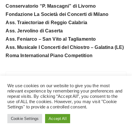
Conservatorio “P. Mascagni” di Livorno
Fondazione La Società dei Concerti di Milano
Ass. Traiectoriae di Reggio Calabria
Ass. Jervolino di Caserta
Ass. Feniarco – San Vito al Tagliamento
Ass. Musicale I Concerti del Chiostro – Galatina (LE)
Roma International Piano Competition
ARTICOLO PRECEDENTE
We use cookies on our website to give you the most
relevant experience by remembering your preferences and
77MA STAGIONE LIRICA SPERIMENTALE<br>DI
repeat visits. By clicking “Accept All”, you consent to the
SPOLETO E DELL’UMBRIA
use of ALL the cookies. However, you may visit "Cookie
Settings" to provide a controlled consent.
Cookie Settings
Accept All
ARTICOLO SUCCESSIVO