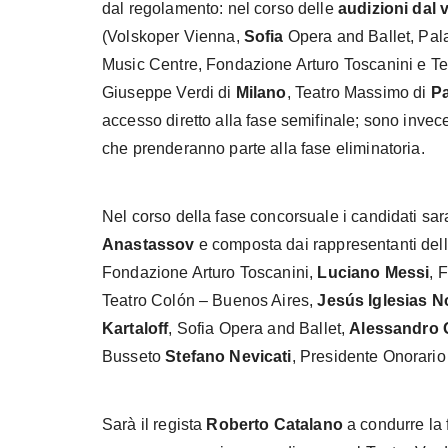
dal regolamento: nel corso delle
audizioni dal 
(Volskoper Vienna,
Sofia
Opera and Ballet, Pala
Music Centre, Fondazione Arturo Toscanini e Te
Giuseppe Verdi di
Milano
, Teatro Massimo di
P
accesso diretto alla fase semifinale; sono inve
che prenderanno parte alla fase eliminatoria.
Nel corso della fase concorsuale i candidati sar
Anastassov
e composta dai rappresentanti dell
Fondazione Arturo Toscanini,
Luciano Messi
, 
Teatro Colón – Buenos Aires,
Jesús Iglesias
N
Kartaloff
, Sofia Opera and Ballet,
Alessandro G
Busseto
Stefano Nevicati
, Presidente Onorario
Sarà il regista
Roberto Catalano
a condurre la