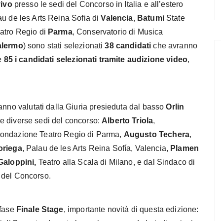
vivo
presso le sedi del Concorso in Italia e all’estero
u de les Arts Reina Sofia di
Valencia
,
Batumi
State
atro Regio di
Parma
, Conservatorio di Musica
alermo
) sono stati selezionati
38 candidati
che avranno
ce
85 i candidati selezionati tramite audizione video
,
anno valutati dalla Giuria presieduta dal basso
Orlin
e diverse sedi del concorso:
Alberto Triola
,
Fondazione Teatro Regio di Parma,
Augusto Techera
,
oriega
, Palau de les Arts Reina Sofía, Valencia,
Plamen
aloppini,
Teatro alla Scala di Milano, e dal Sindaco di
 del Concorso.
 fase
Finale Stage
, importante novità di questa edizione: