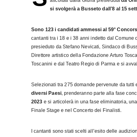
ascoltati dalla Giuria presieduta
da Orl
si svolgerà a Busseto dall’8 al 15 se
Sono 123 i candidati ammessi al 59° Concors
cantanti tra i 18 e i 38 anni indetto dal Comune
presieduto da Stefano Nevicati, Sindaco di Busse
Direttore artistico della Fondazione Arturo Tosc
Toscanini e dal Teatro Regio di Parma e si avv
Selezionati tra 275 domande pervenute da tutti e 
diversi Paesi
, prenderanno parte alla fase conc
2023
e si articolerà in una fase eliminatoria, una
Finale Stage e nel Concerto dei Finalisti.
I cantanti sono stati scelti all’esito delle audiz