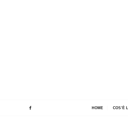
HOME
COS’È 