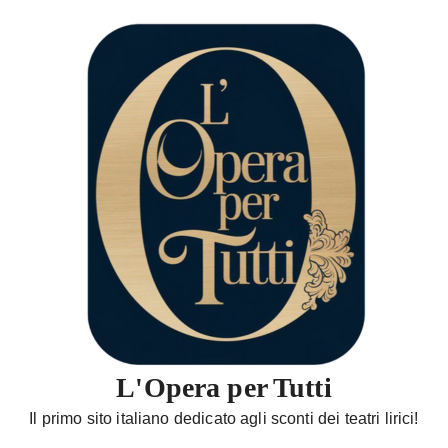
S
a
l
t
a
a
l
c
o
n
t
e
n
u
t
L'Opera per Tutti
o
Il primo sito italiano dedicato agli sconti dei teatri lirici!