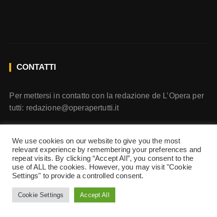
CONTATTI
Per mettersi in contatto con la redazione de L’Opera per
tutti:
redazione@operapertutti.it
CONTATTI
We use cookies on our website to give you the most
relevant experience by remembering your preferences and
repeat visits. By clicking “Accept All”, you consent to the
use of ALL the cookies. However, you may visit "Cookie
Per contattare L’Opera per Tutti scrivi a
Settings" to provide a controlled consent.
redazione@operapertutti.it
Cookie Settings
Accept All