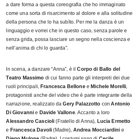
a dare forma a questa coreografia che ho immaginato
come una sorta di risarcimento al dolore e alla solitudine
della persona che lo ha subìto. Per me la danza è un
linguaggio e vorrei che in questo caso, senza parole e
senza grida, possa lasciare un segno nella coscienza e
nell’anima di chi lo guarda”.
In scena, a danzare “Anna”, è il
Corpo di Ballo del
Teatro Massimo
di cui fanno parte gli interpreti dei due
ruoli principali,
Francesca Bellone
e
Michele Morelli
,
protagonisti anche del video che è parte integrante della
narrazione, realizzato da
Gery Palazzotto
con
Antonio
Di Giovanni
e
Davide Vallone
. Accanto a loro
Alessandro Cascioli
(Fratello di Anna),
Lucia Ermetto
e
Francesca Davoli
(Madre),
Andrea Mocciardini
e
Diego Mulone
(Padre). I costumi sono di
Cecile