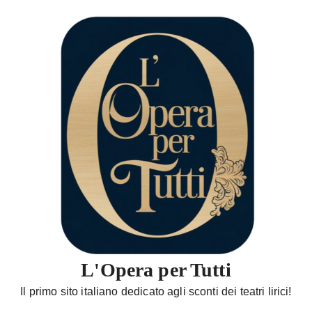
S
a
l
t
a
a
l
c
o
n
t
e
n
u
t
L'Opera per Tutti
o
Il primo sito italiano dedicato agli sconti dei teatri lirici!