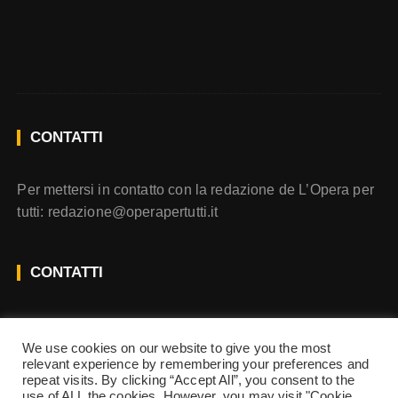
CONTATTI
Per mettersi in contatto con la redazione de L’Opera per
tutti:
redazione@operapertutti.it
CONTATTI
Per contattare L’Opera per Tutti scrivi a
redazione@operapertutti.it
We use cookies on our website to give you the most
relevant experience by remembering your preferences and
repeat visits. By clicking “Accept All”, you consent to the
use of ALL the cookies. However, you may visit "Cookie