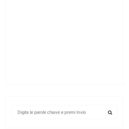
C
e
r