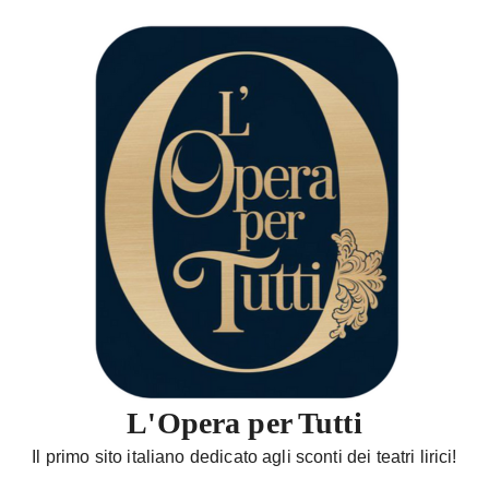
S
a
l
t
a
a
l
c
o
n
t
e
n
u
t
L'Opera per Tutti
o
Il primo sito italiano dedicato agli sconti dei teatri lirici!