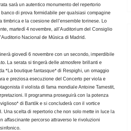
rata sarà un autentico monumento del repertorio
z, banco di prova formidabile per qualsiasi compagine
za timbrica e la coesione dell’ensemble torinese. Lo
nte, martedì 4 novembre, all’Auditorium del Consiglio
l’Auditorio Nacional de Música di Madrid.
lminerà giovedì 6 novembre con un secondo, imperdibile
 La serata si tingerà delle atmosfere brillanti e
 da *La boutique fantasque* di Respighi, un omaggio
 rara e preziosa esecuzione del Concerto per viola e
agonista il violista di fama mondiale Antoine Tamestit,
terpretazioni. Il programma proseguirà con la potenza
iglioso* di Bartók e si concluderà con il vortice
. Una scelta di repertorio che non solo mette in luce la
un affascinante percorso attraverso le rivoluzioni
sinfonico.