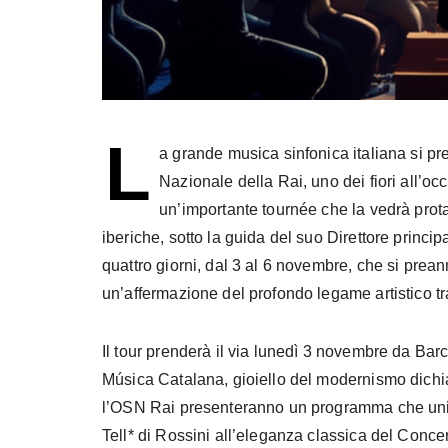
L
a grande musica sinfonica italiana si p
Nazionale della Rai, uno dei fiori all’oc
un’importante tournée che la vedrà prota
iberiche, sotto la guida del suo Direttore princi
quattro giorni, dal 3 al 6 novembre, che si prea
un’affermazione del profondo legame artistico tra
Il tour prenderà il via lunedì 3 novembre da Bar
Música Catalana, gioiello del modernismo dich
l’OSN Rai presenteranno un programma che unisc
Tell* di Rossini all’eleganza classica del Concert