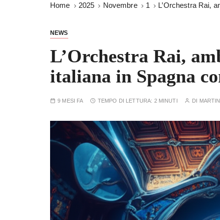
Home
2025
Novembre
1
L’Orchestra Rai, a
NEWS
L’Orchestra Rai, amb
italiana in Spagna c
9 MESI FA
TEMPO DI LETTURA:
2 MINUTI
DI
MARTIN