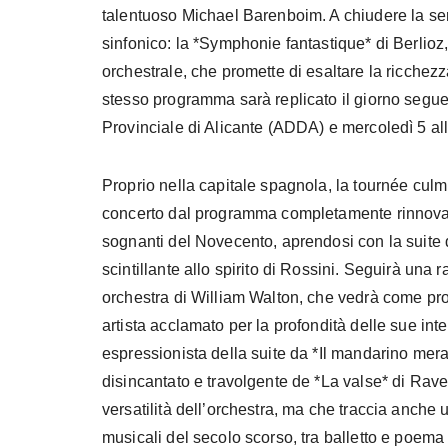
talentuoso Michael Barenboim. A chiudere la se
sinfonico: la *Symphonie fantastique* di Berlio
orchestrale, che promette di esaltare la ricchez
stesso programma sarà replicato il giorno segue
Provinciale di Alicante (ADDA) e mercoledì 5 al
Proprio nella capitale spagnola, la tournée cu
concerto dal programma completamente rinnovato.
sognanti del Novecento, aprendosi con la suite
scintillante allo spirito di Rossini. Seguirà una
orchestra di William Walton, che vedrà come prot
artista acclamato per la profondità delle sue in
espressionista della suite da *Il mandarino merav
disincantato e travolgente de *La valse* di Ravel
versatilità dell’orchestra, ma che traccia anche 
musicali del secolo scorso, tra balletto e poema 