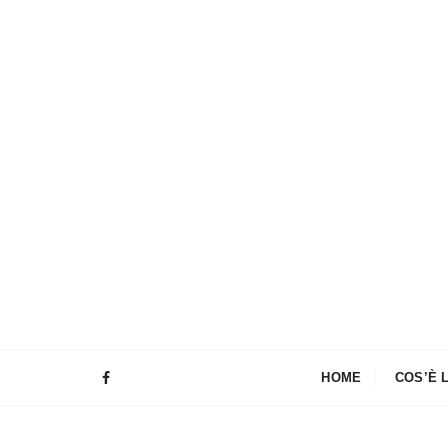
HOME
COS’È 