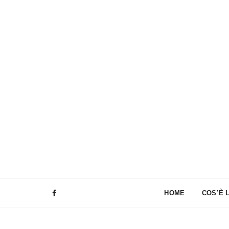
HOME
COS’È 