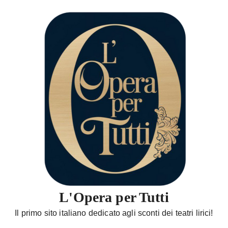
S
a
l
t
a
a
l
c
o
n
t
e
n
u
t
L'Opera per Tutti
o
Il primo sito italiano dedicato agli sconti dei teatri lirici!