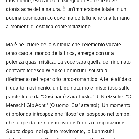
movimento, evocando il risveglio di Pan e le forze
dionisiache della natura. È un’immersione totale in un
poema cosmogonico dove marce telluriche si alternano
a momenti di estatica contemplazione.
Ma è nel cuore della sinfonia che l’elemento vocale,
tanto caro al mondo della lirica, emerge con una
potenza quasi mistica. La voce sarà quella del rinomato
contralto tedesco Wiebke Lehmkuhl, solista di
riferimento nel repertorio tardo-romantico. A lei è affidato
il quarto movimento, un Lied notturno e misterioso sulle
parole tratte da “Così parlò Zarathustra” di Nietzsche: “O
Mensch! Gib Acht!” (O uomo! Sta’ attento!). Un momento
di profonda introspezione filosofica, sospeso nel tempo,
che funge da perno emotivo dell’intera composizione.
Subito dopo, nel quinto movimento, la Lehmkuhl