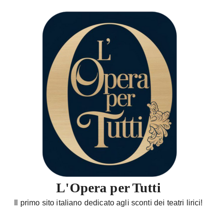
S
a
l
t
a
a
l
c
o
n
t
e
n
u
t
L'Opera per Tutti
o
Il primo sito italiano dedicato agli sconti dei teatri lirici!