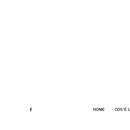
HOME
COS’È 