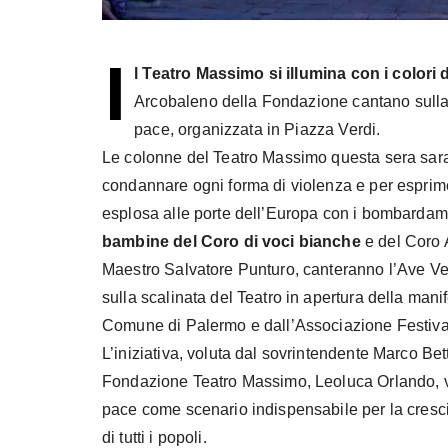
I
l Teatro Massimo si illumina con i colori 
Arcobaleno della Fondazione cantano sulla s
pace, organizzata in Piazza Verdi.
Le colonne del Teatro Massimo questa sera saran
condannare ogni forma di violenza e per esprime
esplosa alle porte dell’Europa con i bombardam
bambine del Coro di voci bianche
e del Coro 
Maestro Salvatore Punturo, canteranno l’Ave V
sulla scalinata del Teatro in apertura della man
Comune di Palermo e dall’Associazione Festival 
L’iniziativa, voluta dal sovrintendente Marco Bett
Fondazione Teatro Massimo, Leoluca Orlando, vu
pace come scenario indispensabile per la crescit
di tutti i popoli.