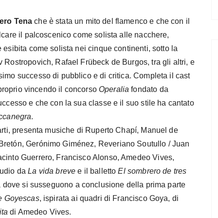
ero Tena
che è stata un mito del flamenco e che con il
lcare il palcoscenico come solista alle nacchere,
esibita come solista nei cinque continenti, sotto la
 Rostropovich, Rafael Frübeck de Burgos, tra gli altri, e
imo successo di pubblico e di critica. Completa il cast
proprio vincendo il concorso
Operalia
fondato da
uccesso e che con la sua classe e il suo stile ha cantato
ccanegra
.
parti, presenta musiche di Ruperto Chapí, Manuel de
 Bretón, Gerónimo Giménez, Reveriano Soutullo / Juan
acinto Guerrero, Francisco Alonso, Amedeo Vives,
ludio da
La vida breve
e il balletto
El sombrero de tres
la dove si susseguono a conclusione della prima parte
e
Goyescas
, ispirata ai quadri di Francisco Goya, di
ita
di Amedeo Vives.