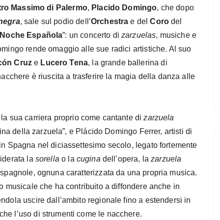
tro Massimo di Palermo
,
Placido Domingo
, che dopo
negra
, sale sul podio dell’
Orchestra
e del
Coro
del
Noche Española
”: un concerto di
zarzuelas
, musiche e
omingo rende omaggio alle sue radici artistiche. Al suo
cón Cruz
e
Lucero Tena
, la grande ballerina di
nacchere è riuscita a trasferire la magia della danza alle
 la sua carriera proprio come cantante di
zarzuela
ina della zarzuela”, e Plácido Domingo Ferrer, artisti di
 in Spagna nel diciassettesimo secolo, legato fortemente
iderata la
sorella
o la
cugina
dell’opera, la
zarzuela
i spagnole, ognuna caratterizzata da una propria musica.
ro musicale che ha contribuito a diffondere anche in
ndola uscire dall’ambito regionale fino a estendersi in
che l’uso di strumenti come le nacchere.