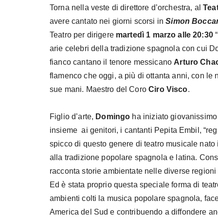
Torna nella veste di direttore d’orchestra, al
Tea
avere cantato nei giorni scorsi in
Simon Bocca
Teatro per dirigere
martedì 1 marzo alle 20:30
“
arie celebri della tradizione spagnola con cui D
fianco cantano il tenore messicano
Arturo
Cha
flamenco che oggi, a più di ottanta anni, con le 
sue mani. Maestro del Coro
Ciro Visco
.
Figlio d’arte,
Domingo
ha iniziato giovanissimo
insieme ai genitori, i cantanti Pepita Embil, “reg
spicco di questo genere di teatro musicale nato
alla tradizione popolare spagnola e latina. Cons
racconta storie ambientate nelle diverse region
Ed è stata proprio questa speciale forma di teat
ambienti colti la musica popolare spagnola, face
America del Sud e contribuendo a diffondere an