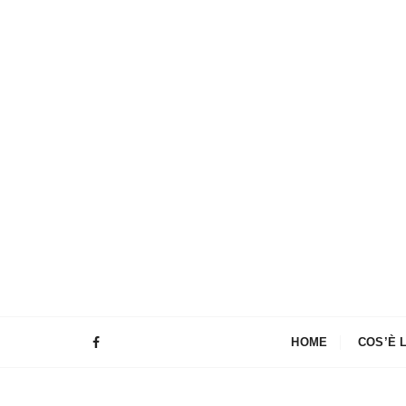
HOME
COS’È 