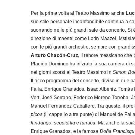
Per la prima volta al Teatro Massimo anche
Luc
suo stile personale inconfondibile continua a ca
suonando nelle più grandi sale da concerto. Si è 
direzione di maestri come Lorin Maazel, Mstislav
con le più grandi orchestre, sempre con grandiss
Arturo Chacón-Cruz
, il tenore messicano che 
Placido Domingo ha iniziato la sua carriera di s
nei giorni scorsi al Teatro Massimo in
Simon Bo
Il ricco programma del concerto, diviso in due 
Falla, Enrique Granados, Isaac Albéniz, Tomás
Vert, José Serrano, Federico Moreno Torroba, J
Manuel Fernandez Caballero. Tra queste, il pre
picos
(Il cappello a tre punte) di Manuel de Fal
fandango
,
seguidilla
e
farruca.
Ma anche la
suit
Enrique Granados, e la famosa
Doña Francisqu