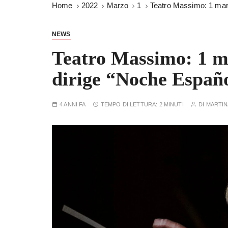
Home
2022
Marzo
1
Teatro Massimo: 1 mar
NEWS
Teatro Massimo: 1 m
dirige “Noche Españ
4 ANNI FA
TEMPO DI LETTURA:
2 MINUTI
DI
MARTIN