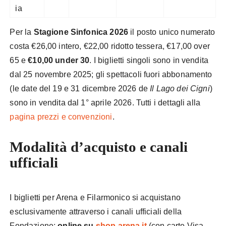
ia
Per la
Stagione Sinfonica 2026
il posto unico numerato
costa €26,00 intero, €22,00 ridotto tessera, €17,00 over
65 e
€10,00 under 30
. I biglietti singoli sono in vendita
dal 25 novembre 2025; gli spettacoli fuori abbonamento
(le date del 19 e 31 dicembre 2026 de
Il Lago dei Cigni
)
sono in vendita dal 1° aprile 2026. Tutti i dettagli alla
pagina prezzi e convenzioni
.
Modalità d’acquisto e canali
ufficiali
I biglietti per Arena e Filarmonico si acquistano
esclusivamente attraverso i canali ufficiali della
Fondazione:
online su
shop.arena.it
(con carte Visa,