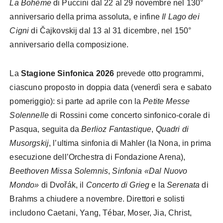
La Bohème
di Puccini dal 22 al 29 novembre nel 130°
anniversario della prima assoluta, e infine
Il Lago dei
Cigni
di Čajkovskij dal 13 al 31 dicembre, nel 150°
anniversario della composizione.
La
Stagione Sinfonica 2026
prevede otto programmi,
ciascuno proposto in doppia data (venerdì sera e sabato
pomeriggio): si parte ad aprile con la
Petite Messe
Solennelle
di Rossini come concerto sinfonico-corale di
Pasqua, seguita da
Berlioz Fantastique
,
Quadri di
Musorgskij
, l’ultima sinfonia di Mahler (la Nona, in prima
esecuzione dell’Orchestra di Fondazione Arena),
Beethoven Missa Solemnis
,
Sinfonia «Dal Nuovo
Mondo»
di Dvořák, il
Concerto di Grieg
e la
Serenata
di
Brahms a chiudere a novembre. Direttori e solisti
includono Caetani, Yang, Tébar, Moser, Jia, Christ,