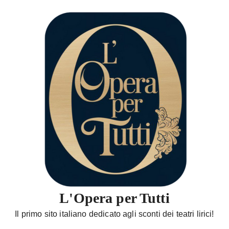
S
a
l
t
a
a
l
c
o
n
t
e
n
u
t
L'Opera per Tutti
o
Il primo sito italiano dedicato agli sconti dei teatri lirici!