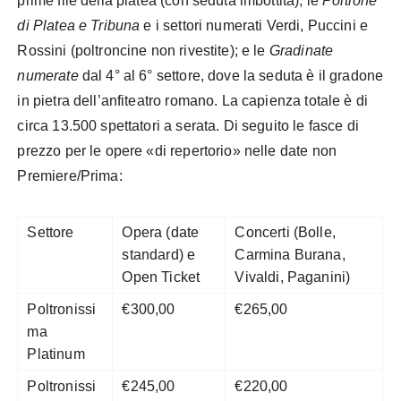
prime file della platea (con seduta imbottita); le
Poltrone
di Platea e Tribuna
e i settori numerati Verdi, Puccini e
Rossini (poltroncine non rivestite); e le
Gradinate
numerate
dal 4° al 6° settore, dove la seduta è il gradone
in pietra dell’anfiteatro romano. La capienza totale è di
circa 13.500 spettatori a serata. Di seguito le fasce di
prezzo per le opere «di repertorio» nelle date non
Premiere/Prima:
Settore
Opera (date
Concerti (Bolle,
standard) e
Carmina Burana,
Open Ticket
Vivaldi, Paganini)
Poltronissi
€300,00
€265,00
ma
Platinum
Poltronissi
€245,00
€220,00