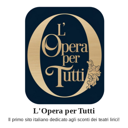
S
a
l
t
a
a
l
c
o
n
t
e
n
u
t
L'Opera per Tutti
o
Il primo sito italiano dedicato agli sconti dei teatri lirici!