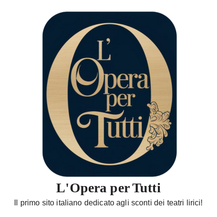
S
a
l
t
a
a
l
c
o
n
t
e
n
u
t
L'Opera per Tutti
o
Il primo sito italiano dedicato agli sconti dei teatri lirici!