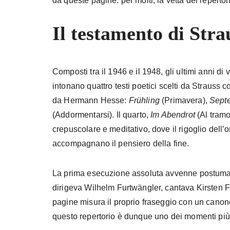
da queste pagine: per molti, la vetta del repertor
Il testamento di Stra
Composti tra il 1946 e il 1948, gli ultimi anni di
intonano quattro testi poetici scelti da Strauss 
da Hermann Hesse:
Frühling
(Primavera),
Sept
(Addormentarsi). Il quarto,
Im Abendrot
(Al tramo
crepuscolare e meditativo, dove il rigoglio dell’o
accompagnano il pensiero della fine.
La prima esecuzione assoluta avvenne postuma, 
dirigeva Wilhelm Furtwängler, cantava Kirsten Fl
pagine misura il proprio fraseggio con un canon
questo repertorio è dunque uno dei momenti più a