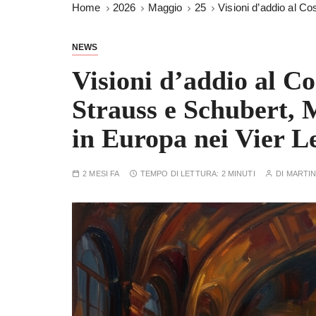
Home
2026
Maggio
25
Visioni d’addio al Co
NEWS
Visioni d’addio al Co
Strauss e Schubert,
in Europa nei Vier L
2 MESI FA
TEMPO DI LETTURA:
2 MINUTI
DI
MARTIN