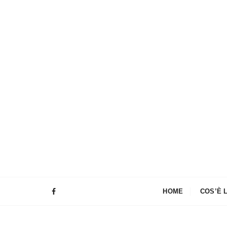
HOME
COS’È 