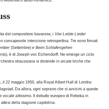
io liederistico tardo-romantico.
uss
 vita del compositore bavarese, i
Vier Letzte Lieder
con consapevole intenzione retrospettiva. Tre sono firmati
ember
(Settembre) e
Beim Schlafengehen
nto), è di Joseph von Eichendorff. Ne emerge un ciclo
rchestra straussiana si distende in arcate liriche che
il 22 maggio 1950, alla Royal Albert Hall di Londra:
agstad. Da allora, ogni soprano che si avvicini a queste
e vocale altissimo. Il debutto europeo di Rebeka in
ttesi della stagione capitolina.