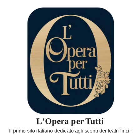
S
a
l
t
a
a
l
c
o
n
t
e
n
u
t
L'Opera per Tutti
o
Il primo sito italiano dedicato agli sconti dei teatri lirici!