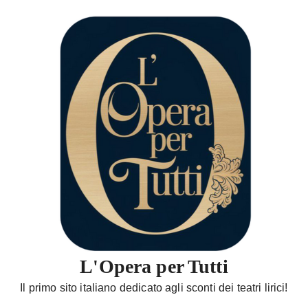
S
a
l
t
a
a
l
c
o
n
t
e
n
u
t
L'Opera per Tutti
o
Il primo sito italiano dedicato agli sconti dei teatri lirici!